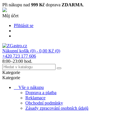
Při nákupu nad
999 Kč
doprava
ZDARMA
.
Můj účet
Přihlásit se
Nákupní košík
(0)
- 0,00 Kč
(0)
+420 723 177 606
8:00–23:00 hod.
Kategorie
Kategorie
Vše o nákupu
Doprava a platba
Reklamace
Obchodní podmínky
Zásady zpracování osobních údajů