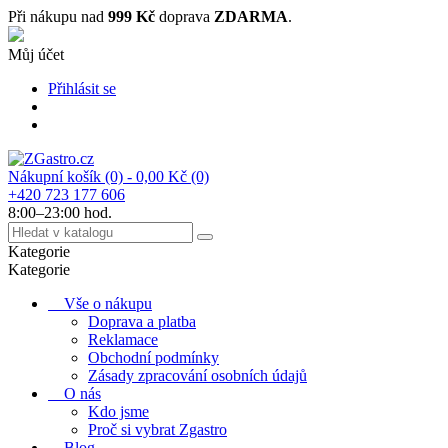
Při nákupu nad
999 Kč
doprava
ZDARMA
.
Můj účet
Přihlásit se
Nákupní košík
(0)
- 0,00 Kč
(0)
+420 723 177 606
8:00–23:00 hod.
Kategorie
Kategorie
Vše o nákupu
Doprava a platba
Reklamace
Obchodní podmínky
Zásady zpracování osobních údajů
O nás
Kdo jsme
Proč si vybrat Zgastro
Blog