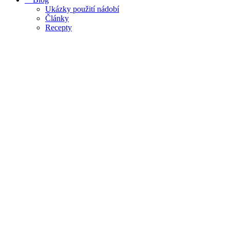
Ukázky použití nádobí
Články
Recepty