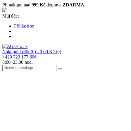
Při nákupu nad
999 Kč
doprava
ZDARMA
.
Můj účet
Přihlásit se
Nákupní košík
(0)
- 0,00 Kč
(0)
+420 723 177 606
8:00–23:00 hod.