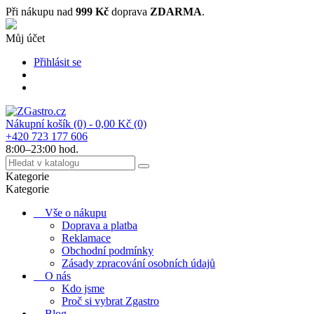
Při nákupu nad
999 Kč
doprava
ZDARMA
.
Můj účet
Přihlásit se
Nákupní košík
(0)
- 0,00 Kč
(0)
+420 723 177 606
8:00–23:00 hod.
Kategorie
Kategorie
Vše o nákupu
Doprava a platba
Reklamace
Obchodní podmínky
Zásady zpracování osobních údajů
O nás
Kdo jsme
Proč si vybrat Zgastro
Blog