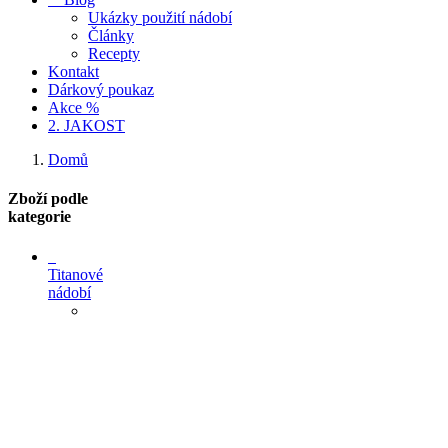
Ukázky použití nádobí
Články
Recepty
Kontakt
Dárkový poukaz
Akce %
2. JAKOST
Domů
Zboží podle
kategorie
Titanové
nádobí