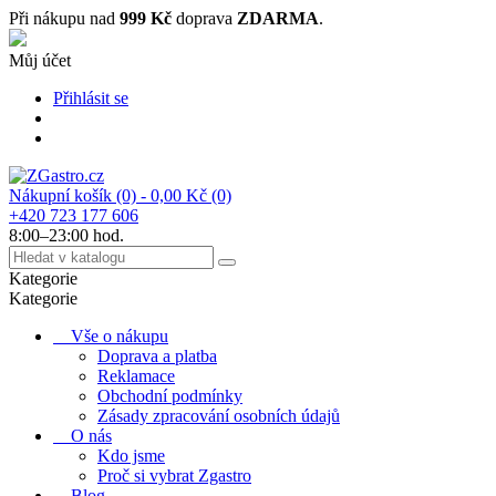
Při nákupu nad
999 Kč
doprava
ZDARMA
.
Můj účet
Přihlásit se
Nákupní košík
(0)
- 0,00 Kč
(0)
+420 723 177 606
8:00–23:00 hod.
Kategorie
Kategorie
Vše o nákupu
Doprava a platba
Reklamace
Obchodní podmínky
Zásady zpracování osobních údajů
O nás
Kdo jsme
Proč si vybrat Zgastro
Blog