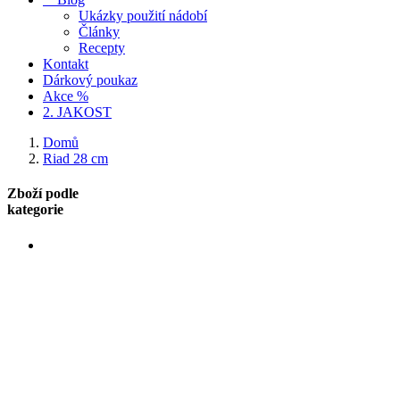
Ukázky použití nádobí
Články
Recepty
Kontakt
Dárkový poukaz
Akce %
2. JAKOST
Domů
Riad 28 cm
Zboží podle
kategorie