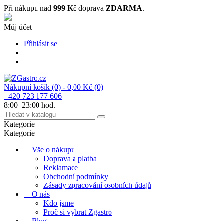
Při nákupu nad
999 Kč
doprava
ZDARMA
.
Můj účet
Přihlásit se
Nákupní košík
(0)
- 0,00 Kč
(0)
+420 723 177 606
8:00–23:00 hod.
Kategorie
Kategorie
Vše o nákupu
Doprava a platba
Reklamace
Obchodní podmínky
Zásady zpracování osobních údajů
O nás
Kdo jsme
Proč si vybrat Zgastro
Blog